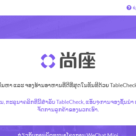
ຊ
ຄົ້ນຫາ ແລະ ຈອງຮ້ານອາຫານທີ່ດີທີ່ສຸດໃນທັນທີດ້ວຍ TableCheck
, ກະລຸນາຄລິກທີ່ນີ້ສຳລັບ TableCheck, ແອັບຯການຈອງຊັ້ນນ
ຈັດການລູກຄ້າຂອງພວກເຮົາ.
ກ່ຽວກັບການພັດທະນາໂຄງການ WeChat Mini