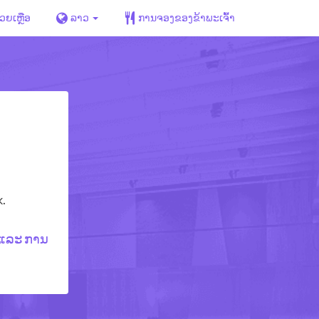
່ວຍເຫຼືອ
ລາວ
ການຈອງຂອງຂ້າພະເຈົ້າ
.
ຳ ແລະ ການ