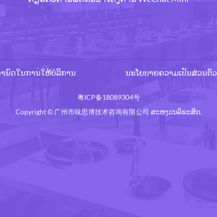
້ກຳນົດໃນການໃຫ້ບໍລິການ
ນະໂຍບາຍຄວາມເປັນສ່ວນຕົວ
粤ICP备18089304号
Copyright © 广州市味思博技术咨询有限公司 ສະຫງວນລິຂະສິດ.