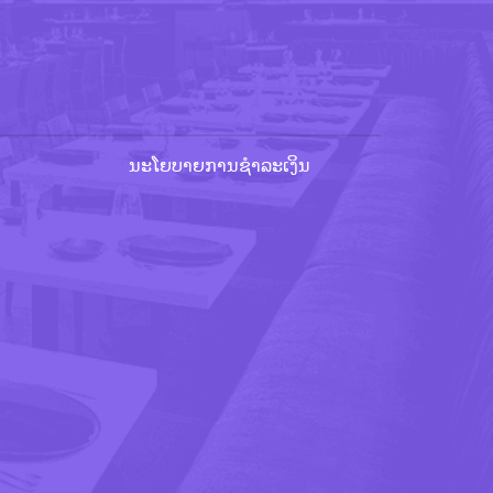
ນະໂຍບາຍການຊຳລະເງິນ