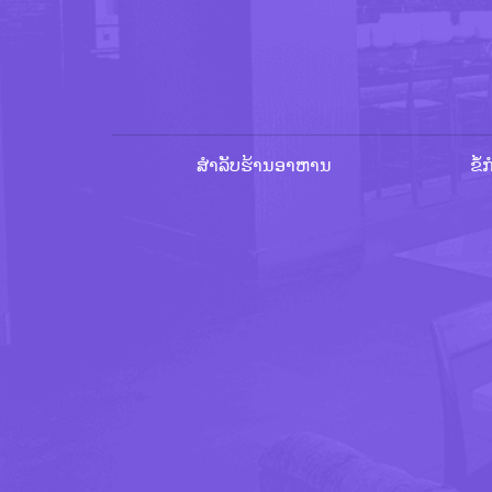
ສຳລັບຮ້ານອາຫານ
ຂໍ