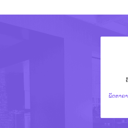
ພັດຕາຄານ